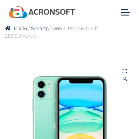
Início
/
Smartphone
/ iPhone 11 6,1″
256GB Verde
🔍