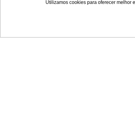
Utilizamos cookies para oferecer melhor 
Acronsoft Soluções em Software & Hardware é
empresa que já nasceu grande nos objetivos e n
qualidade dos produtos e serviços que oferece.
FALE CONOSCO