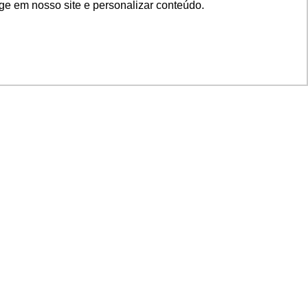
ge em nosso site e personalizar conteúdo.
SIGA NOSSAS REDES
SUPORTE
Suporte em TI
Mon-Fri
Solicitações de
Mon-Fri
nage
Licenças