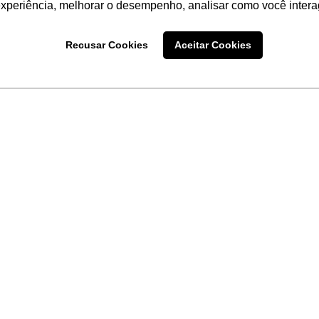
experiência, melhorar o desempenho, analisar como você intera
Recusar Cookies
Aceitar Cookies
LINKS
Home
Produtos
Sobre a
Software
New
 uma
Acronsoft
a
Serviços
Contato
Apple nos Negócios
Blog
Soluções APC
FAQ
Samsung Digital Sig
Termo de Uso do Site