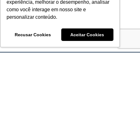
experiência, melhorar o desempenho, analisar
como você interage em nosso site e
personalizar conteúdo.
Recusar Cookies
Aceitar Cookies
Acronsoft Soluções em Software & Hardware é uma empresa
que já nasceu grande nos objetivos e na qualidade dos
produtos e serviços que oferece.