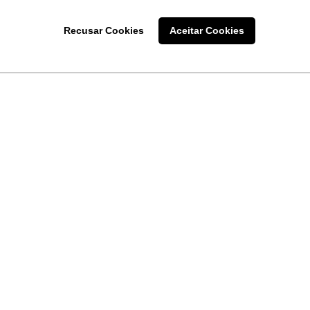
Recusar Cookies
Aceitar Cookies
LINKS
Home
Produtos
Sobre a
Software
New
 uma
Acronsoft
a
Serviços
Contato
Apple nos Negócios
Blog
Soluções APC
FAQ
Samsung Digital Sig
Termo de Uso do Site