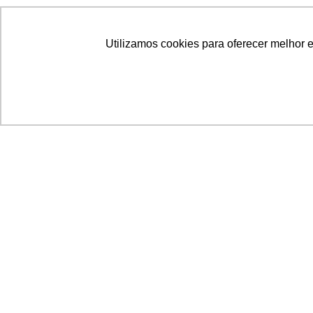
Utilizamos cookies para oferecer melhor 
Acronsoft Soluções em Software & Hardware é
empresa que já nasceu grande nos objetivos e n
qualidade dos produtos e serviços que oferece.