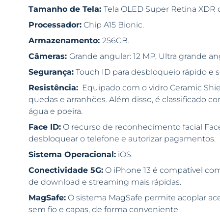
Tamanho de Tela:
Tela OLED Super Retina XDR d
Processador:
Chip A15 Bionic.
Armazenamento:
256GB.
Câmeras:
Grande angular: 12 MP, Ultra grande ang
Segurança:
Touch ID para desbloqueio rápido e 
Resistência:
Equipado com o vidro Ceramic Shield
quedas e arranhões. Além disso, é classificado co
água e poeira.
Face ID:
O recurso de reconhecimento facial Fac
desbloquear o telefone e autorizar pagamentos.
Sistema Operacional:
iOS.
Conectividade 5G:
O iPhone 13 é compatível com
de download e streaming mais rápidas.
MagSafe:
O sistema MagSafe permite acoplar ac
sem fio e capas, de forma conveniente.