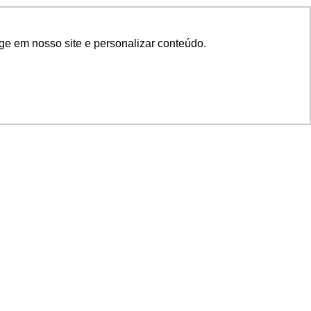
ge em nosso site e personalizar conteúdo.
SIGA NOSSAS REDES
SUPORTE
Suporte em TI
Mon-Fri