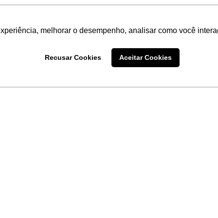
experiência, melhorar o desempenho, analisar como você intera
Recusar Cookies
Aceitar Cookies
LINKS
Home
Produtos
Sobre a
Software
New
 uma
Acronsoft
a
Serviços
Contato
Apple nos Negócios
Blog
Soluções APC