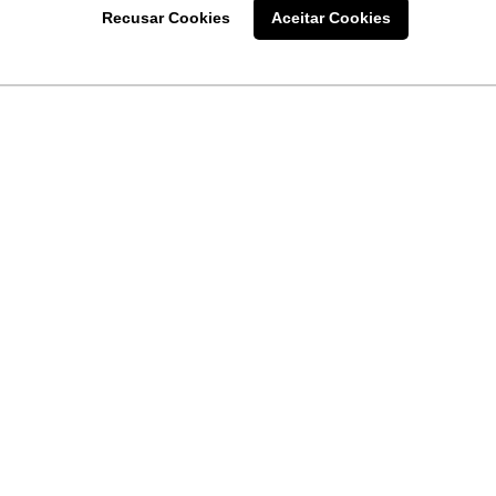
Recusar Cookies
Aceitar Cookies
LINKS
Home
Produtos
Sobre a
Software
New
 uma
Acronsoft
a
Serviços
Contato
Apple nos Negócios
Blog
Soluções APC
FAQ
Samsung Digital Sig
Termo de Uso do Site
Política de Privacidade