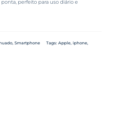
onta, perfeito para uso diário e
inuado
,
Smartphone
Tags:
Apple
,
iphone
,