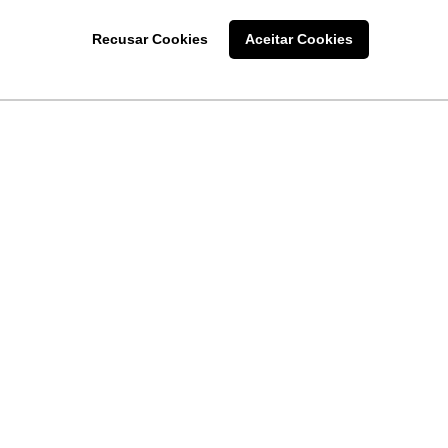
Recusar Cookies
Aceitar Cookies
LINKS
Home
Produtos
Sobre a
Software
New
 uma
Acronsoft
a
Serviços
Contato
Apple nos Negócios
Blog
Soluções APC
FAQ
Samsung Digital Sig
Termo de Uso do Site