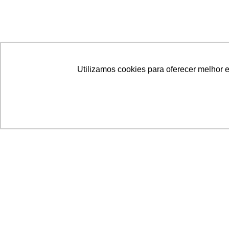
Utilizamos cookies para oferecer melhor 
Acronsoft Soluções em Software & Hardware é
empresa que já nasceu grande nos objetivos e n