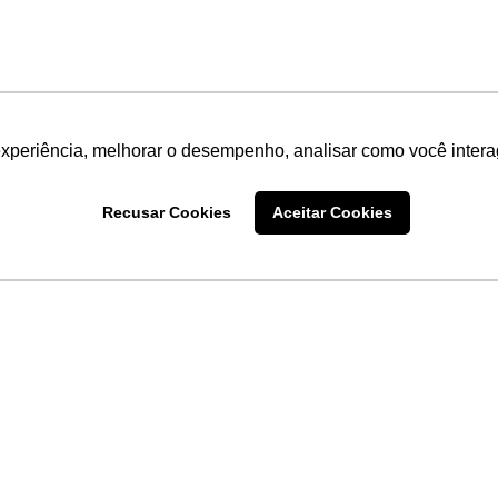
experiência, melhorar o desempenho, analisar como você intera
Recusar Cookies
Aceitar Cookies
LINKS
Home
Produtos
Sobre a
Software
New
 uma
Acronsoft
a
Serviços