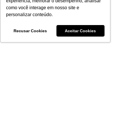
experiência, melhorar o desempenho, analisar
como você interage em nosso site e
personalizar conteúdo.
Recusar Cookies
Aceitar Cookies
Acronsoft Soluções em Software & Hardware é uma empresa
que já nasceu grande nos objetivos e na qualidade dos
produtos e serviços que oferece.
FALE CONOSCO