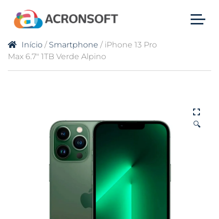
Início
/
Smartphone
/ iPhone 13 Pro
Max 6.7″ 1TB Verde Alpino
🔍