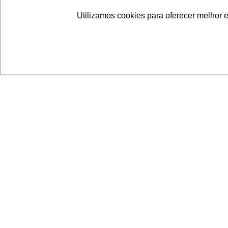
Utilizamos cookies para oferecer melhor 
Acronsoft Soluções em Software & Hardware é
empresa que já nasceu grande nos objetivos e n
qualidade dos produtos e serviços que oferece.
FALE CONOSCO