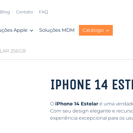
Blog
Contato
FAQ
uções Apple
Soluções MDM
Catálogo
ELAR 256GB
IPHONE 14 EST
O
iPhone 14 Estelar
é uma verdade
Com seu design elegante e recurso
experiência excepcional para os usu