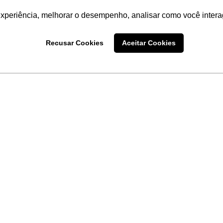
experiência, melhorar o desempenho, analisar como você intera
Recusar Cookies
Aceitar Cookies
LINKS
Home
Produtos
Sobre a
Software
New
 uma
Acronsoft
a
Serviços
Contato
Apple nos Negócios
Blog
Soluções APC
FAQ