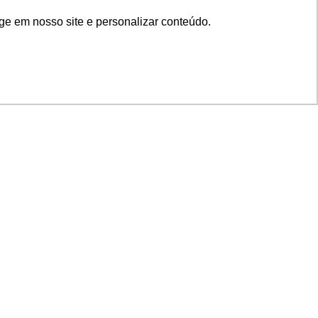
ge em nosso site e personalizar conteúdo.
SIGA NOSSAS REDES
SUPORTE
Suporte em TI
Mon-Fri
Solicitações de
Mon-Fri