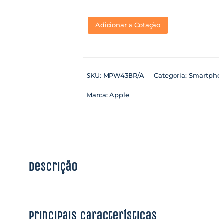
Adicionar a Cotação
SKU:
MPW43BR/A
Categoria:
Smartph
Marca:
Apple
Descrição
Principais características