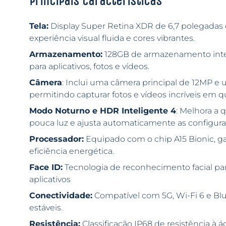
Principais características
Tela:
Display Super Retina XDR de 6,7 polegada
experiência visual fluida e cores vibrantes.
Armazenamento:
128GB de armazenamento inter
para aplicativos, fotos e vídeos.
Câmera
: Inclui uma câmera principal de 12MP e
permitindo capturar fotos e vídeos incríveis em q
Modo Noturno e HDR Inteligente 4
: Melhora a
pouca luz e ajusta automaticamente as configura
Processador:
Equipado com o chip A15 Bionic, 
eficiência energética.
Face ID:
Tecnologia de reconhecimento facial pa
aplicativos
Conectividade:
Compatível com 5G, Wi-Fi 6 e Blu
estáveis.
Resistência:
Classificação IP68 de resistência à 