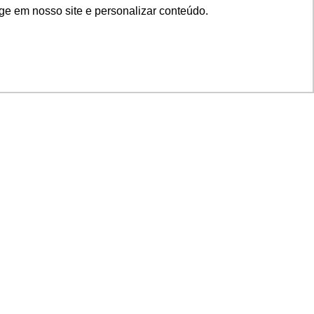
ge em nosso site e personalizar conteúdo.
SIGA NOSSAS REDES
SUPORTE
Suporte em TI
Mon-Fri
Solicitações de
Mon-Fri
nage
Licenças