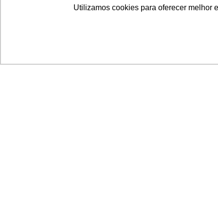
Utilizamos cookies para oferecer melhor 
Acronsoft Soluções em Software & Hardware é
empresa que já nasceu grande nos objetivos e n
qualidade dos produtos e serviços que oferece.
FALE CONOSCO