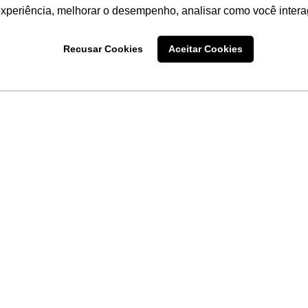
experiência, melhorar o desempenho, analisar como você intera
Recusar Cookies
Aceitar Cookies
LINKS
Home
Produtos
Sobre a
Software
New
 uma
Acronsoft
a
Serviços
Contato
Apple nos Negócios
Blog
Soluções APC
FAQ
Samsung Digital Sig