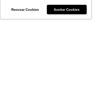
Recusar Cookies
Aceitar Cookies
Acronsoft Soluções em Software & Hardware é uma empresa
que já nasceu grande nos objetivos e na qualidade dos
produtos e serviços que oferece.
FALE CONOSCO
contato@acronsoft.com.br
Mon-Fri