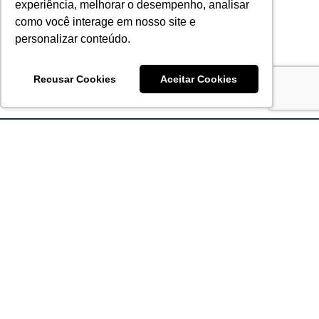
experiência, melhorar o desempenho, analisar
como você interage em nosso site e
personalizar conteúdo.
Recusar Cookies
Aceitar Cookies
Acronsoft Soluções em Software & Hardware é uma empresa
que já nasceu grande nos objetivos e na qualidade dos
produtos e serviços que oferece.