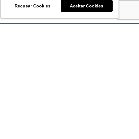
Recusar Cookies
Aceitar Cookies
Acronsoft Soluções em Software & Hardware é uma empresa
que já nasceu grande nos objetivos e na qualidade dos
produtos e serviços que oferece.
FALE CONOSCO
contato@acronsoft.com.br
Mon-Fri
(11) 4378-1112
Mon-Fri