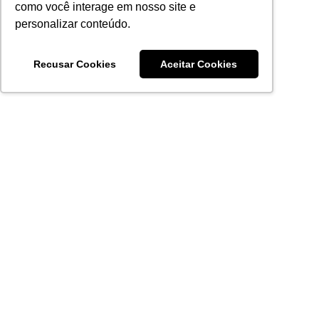
como você interage em nosso site e
personalizar conteúdo.
Recusar Cookies
Aceitar Cookies
Acronsoft Soluções em Software & Hardware é uma empresa
que já nasceu grande nos objetivos e na qualidade dos
produtos e serviços que oferece.
FALE CONOSCO