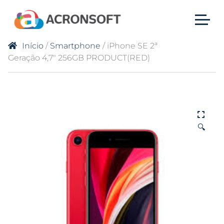
Início
/
Smartphone
/ iPhone SE 2ª
Geração 4,7″ 256GB PRODUCT(RED)
🔍