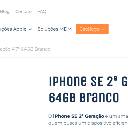
Blog
Contato
FAQ
uções Apple
Soluções MDM
Catálogo
ração 4,7″ 64GB Branco
iPhone SE 2ª 
64GB Branco
O
iPhone SE 2ª Geração
é um smar
quem busca um dispositivo eficiente 