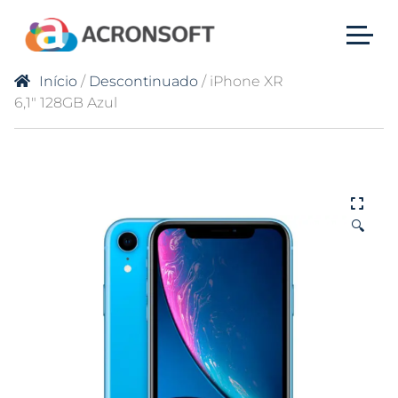
Início
/
Descontinuado
/ iPhone XR
6,1″ 128GB Azul
🔍