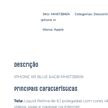
SKU:
MH6T3BR/A
Categorias:
Descont
iphone xr
Marca:
Apple
Descrição
IPHONE XR BLUE 64GB MH6T3BR/A
Principais características
Tela:
Liquid Retina de 6,1 polegadas com cores vibr
vídeos, jogar e navegar na internet.