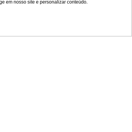
ge em nosso site e personalizar conteúdo.
SIGA NOSSAS REDES
SUPORTE
Suporte em TI
Mon-Fri
Solicitações de
Mon-Fri
nage
Licenças