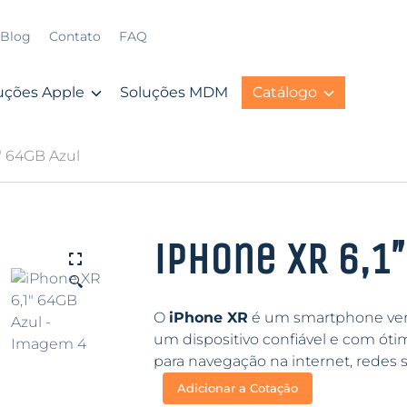
Blog
Contato
FAQ
uções Apple
Soluções MDM
Catálogo
″ 64GB Azul
iPhone XR 6,1
🔍
O
iPhone XR
é um smartphone versá
um dispositivo confiável e com óti
para navegação na internet, redes s
Adicionar a Cotação