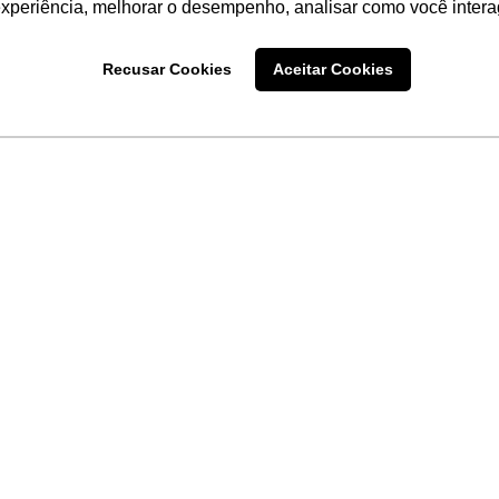
experiência, melhorar o desempenho, analisar como você intera
Recusar Cookies
Aceitar Cookies
LINKS
Home
Produtos
Sobre a
Software
New
 uma
Acronsoft
a
Serviços
Contato
Apple nos Negócios
Blog
Soluções APC
FAQ
Samsung Digital Sig
Termo de Uso do Site