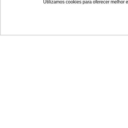
Utilizamos cookies para oferecer melhor 
Acronsoft Soluções em Software & Hardware é
empresa que já nasceu grande nos objetivos e n
qualidade dos produtos e serviços que oferece.
FALE CONOSCO