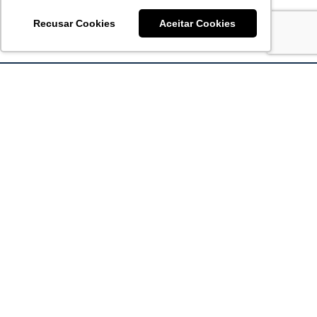
Recusar Cookies
Aceitar Cookies
Acronsoft Soluções em Software & Hardware é uma empresa
que já nasceu grande nos objetivos e na qualidade dos
produtos e serviços que oferece.
FALE CONOSCO
contato@acronsoft.com.br
Mon-Fri