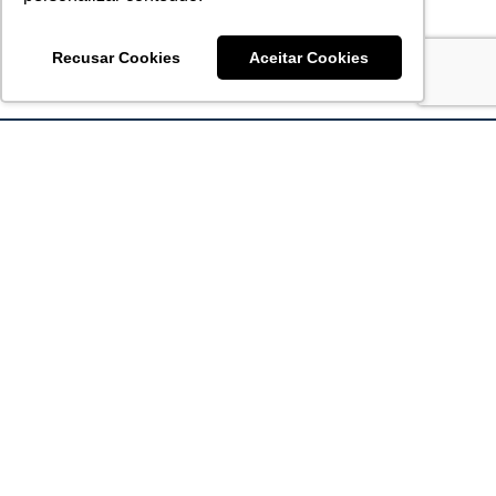
Recusar Cookies
Aceitar Cookies
Acronsoft Soluções em Software & Hardware é uma empresa
que já nasceu grande nos objetivos e na qualidade dos
produtos e serviços que oferece.
FALE CONOSCO
contato@acronsoft.com.br
Mon-Fri