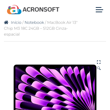
Início
/
Notebook
/ MacBook Air 13″
Chip M3 18C 24GB – 512GB Cinza-
espacial
🔍