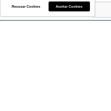
Recusar Cookies
Aceitar Cookies
Acronsoft Soluções em Software & Hardware é uma empresa
que já nasceu grande nos objetivos e na qualidade dos
produtos e serviços que oferece.
FALE CONOSCO
contato@acronsoft.com.br
Mon-Fri