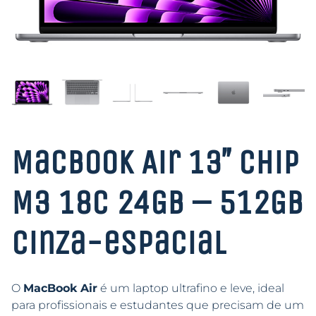
MacBook Air 13″ Chip
M3 18C 24GB – 512GB
Cinza-espacial
O
MacBook Air
é um laptop ultrafino e leve, ideal
para profissionais e estudantes que precisam de um