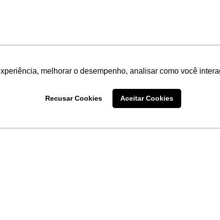
experiência, melhorar o desempenho, analisar como você intera
Recusar Cookies
Aceitar Cookies
LINKS
Home
Produtos
Sobre a
Software
New
 uma
Acronsoft