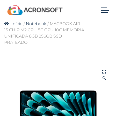
Início
/
Notebook
/ MACBOOK AIR
15 CHIP M2 CPU 8C GPU 10C MEMÓRIA
UNIFICADA 8GB 256GB SSD
PRATEADO
🔍