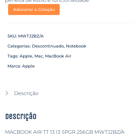
perfeita de estilo e funcionalidade.
Adicionar a Cotação
SKU:
MWTJ2BZ/A
Categorias:
Descontinuado
,
Notebook
Tags:
Apple
,
Mac
,
MacBook Air
Marca:
Apple
Descrição
Descrição
MACBOOK AIR TT 13 I3 SPGR 256GB MWTJ2BZ/A