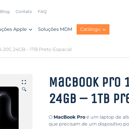
Blog
Contato
FAQ
uções Apple
Soluções MDM
Catálogo
 20C 24GB – 1TB Preto-Espacial
MacBook Pro 1
🔍
24GB – 1TB Pr
O
MacBook Pro
é um laptop de alt
que precisam de um dispositivo po