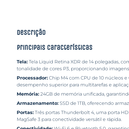
Descrição
Principais características
Tela:
Tela Liquid Retina XDR de 14 polegadas, co
tonalidade de cores P3, proporcionando imagens n
Processador:
Chip M4 com CPU de 10 núcleos e 
desempenho superior para multitarefas e aplicaçõ
Memória:
24GB de memória unificada, garantindo
Armazenamento:
SSD de 1TB, oferecendo armaz
Portas:
Três portas Thunderbolt 4, uma porta HD
MagSafe 3 para conectividade versátil e rápida.
Conectividade:
Wi-Fi 6 e Bluetooth 5.0, garantin