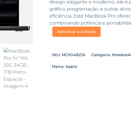
design elegante e moderno, ele é p
gráfico, programação, e outras at
eficiência. Este MacBook Pro ofere
combinando potência e portabilida
Adicionar a Cotação
SKU:
MCX04BZ/A
Categoria:
Notebook
Marca:
Apple