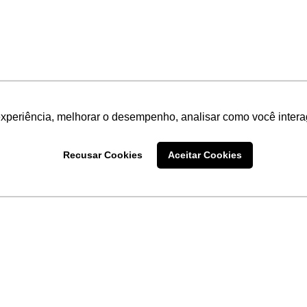
experiência, melhorar o desempenho, analisar como você intera
Recusar Cookies
Aceitar Cookies
LINKS
Home
Produtos
Sobre a
Software