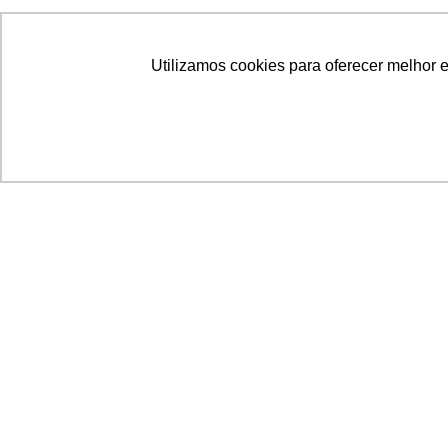
Utilizamos cookies para oferecer melhor 
Acronsoft Soluções em Software & Hardware é
empresa que já nasceu grande nos objetivos e n
qualidade dos produtos e serviços que oferece.