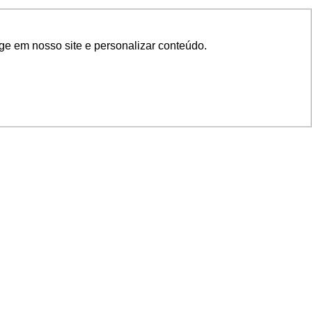
ge em nosso site e personalizar conteúdo.
SIGA NOSSAS REDES
SUPORTE
Suporte em TI
Mon-Fri