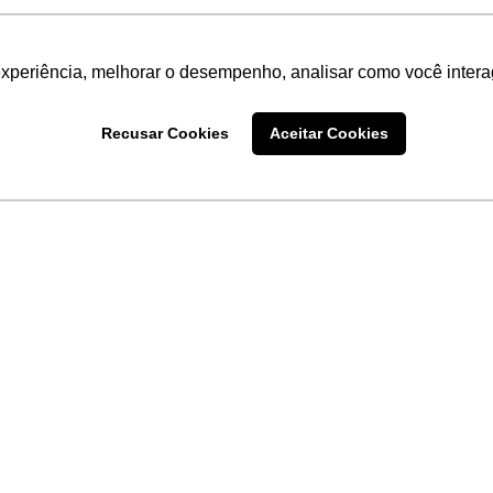
experiência, melhorar o desempenho, analisar como você intera
Recusar Cookies
Aceitar Cookies
LINKS
Home
Produtos
Sobre a
Software
New
 uma
Acronsoft
a
Serviços
Contato
Apple nos Negócios
Blog
Soluções APC