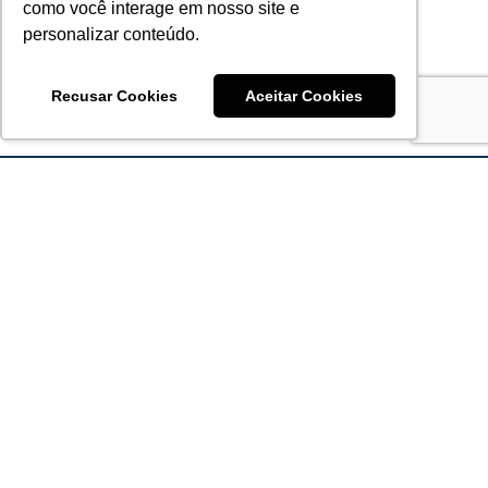
como você interage em nosso site e
personalizar conteúdo.
Recusar Cookies
Aceitar Cookies
Acronsoft Soluções em Software & Hardware é uma empresa
que já nasceu grande nos objetivos e na qualidade dos
produtos e serviços que oferece.
FALE CONOSCO