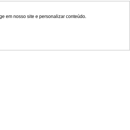
ge em nosso site e personalizar conteúdo.
SIGA NOSSAS REDES
SUPORTE
Suporte em TI
Mon-Fri