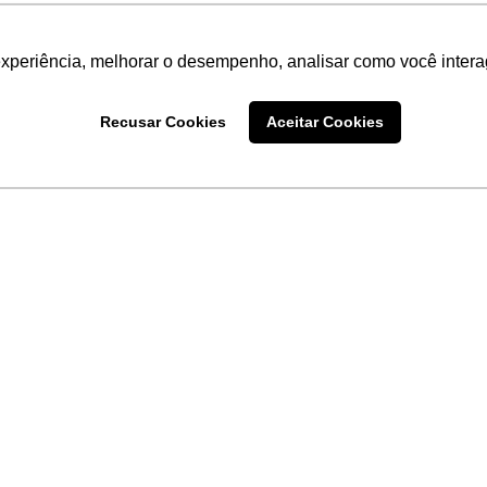
experiência, melhorar o desempenho, analisar como você intera
Recusar Cookies
Aceitar Cookies
LINKS
Home
Produtos
Sobre a
Software
New
 uma
Acronsoft
a
Serviços
Contato
Apple nos Negócios
Blog
Soluções APC