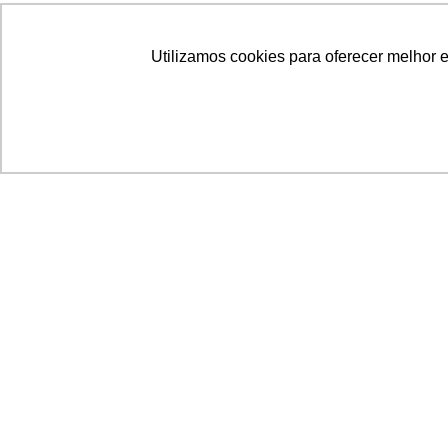
Utilizamos cookies para oferecer melhor 
Acronsoft Soluções em Software & Hardware é
empresa que já nasceu grande nos objetivos e n
qualidade dos produtos e serviços que oferece.