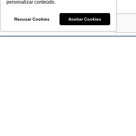
personalizar conteúdo.
Recusar Cookies
Aceitar Cookies
Acronsoft Soluções em Software & Hardware é uma empresa
que já nasceu grande nos objetivos e na qualidade dos
produtos e serviços que oferece.
FALE CONOSCO
contato@acronsoft.com.br
Mon-Fri