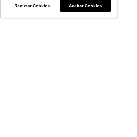
Recusar Cookies
Aceitar Cookies
Acronsoft Soluções em Software & Hardware é uma empresa
que já nasceu grande nos objetivos e na qualidade dos
produtos e serviços que oferece.
FALE CONOSCO
contato@acronsoft.com.br
Mon-Fri
(11) 4378-1112
Mon-Fri