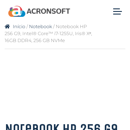
Início
/
Notebook
/ Notebook HP
256 G9, Intel® Core™ i7-1255U, Iris® Xᵉ,
16GB DDR4, 256 GB NVMe
Notebook HP 256 G9,