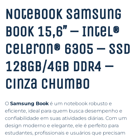
Notebook Samsung
Book 15,6″ – Intel®
Celeron® 6305 – SSD
128GB/4GB DDR4 –
Cinza Chumbo
O
Samsung Book
é um notebook robusto e
eficiente, ideal para quem busca desempenho e
confiabilidade em suas atividades diárias. Com um
design moderno e elegante, ele é perfeito para
estudantes, profissionais e usuários que precisam