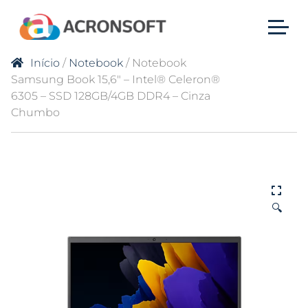
Início
/
Notebook
/ Notebook
Samsung Book 15,6″ – Intel® Celeron®
6305 – SSD 128GB/4GB DDR4 – Cinza
Chumbo
🔍