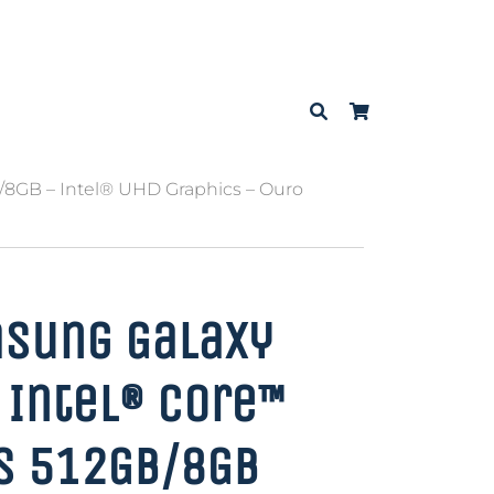
B/8GB – Intel® UHD Graphics – Ouro
sung Galaxy
 Intel® Core™
S 512GB/8GB