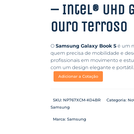
– Intel® UHD 
Ouro Terroso
O
Samsung Galaxy Book S
é um no
quem precisa de mobilidade e dese
profissionais em movimento e estu
com um design elegante e portátil.
Adicionar a Cotação
SKU:
NP767XCM-K04BR
Categoria:
No
Samsung
Marca:
Samsung