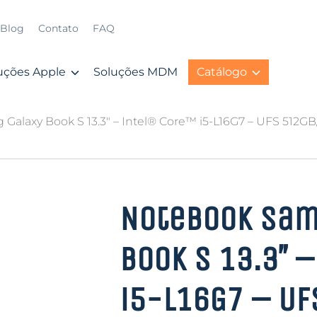
Blog
Contato
FAQ
uções Apple
Soluções MDM
Catálogo
alaxy Book S 13.3″ – Intel® Core™ i5-L16G7 – UFS 512G
Notebook Sam
Book S 13.3″ –
i5-L16G7 – UF