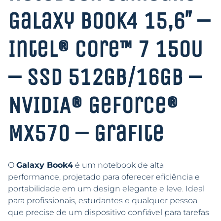
Galaxy Book4 15,6″ –
Intel® Core™ 7 150U
– SSD 512GB/16GB –
NVIDIA® GeForce®
MX570 – Grafite
O
Galaxy Book4
é um notebook de alta
performance, projetado para oferecer eficiência e
portabilidade em um design elegante e leve. Ideal
para profissionais, estudantes e qualquer pessoa
que precise de um dispositivo confiável para tarefas