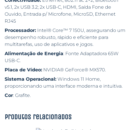
Conectividade:
Ethernet, 802.11 ac 2×2, Bluetooth
v5.1, 2x USB 3.2; 2x USB-C, HDMI, Saída Fone de
Ouvido, Entrada p/ Microfone, MicroSD, Ethernet
RJ45
Processador:
Intel® Core™ 7 150U, assegurando um
desempenho robusto, rápido e eficiente para
multitarefas, uso de aplicativos e jogos.
Alimentação de Energia
: Fonte Adaptadora 65W
USB-C.
Placa de Vídeo:
NVIDIA® GeForce® MX570.
Sistema Operacional:
Windows 11 Home,
proporcionando uma interface moderna e intuitiva.
Cor
: Grafite.
Produtos relacionados