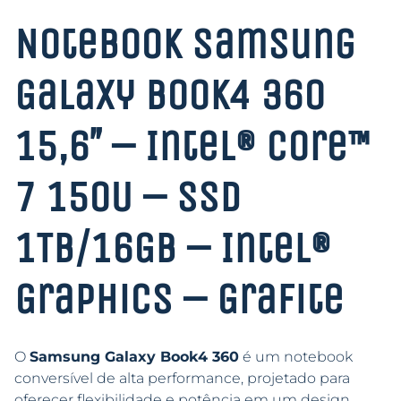
Notebook Samsung
Galaxy Book4 360
15,6″ – Intel® Core™
7 150U – SSD
1TB/16GB – Intel®
Graphics – Grafite
O
Samsung Galaxy Book4 360
é um notebook
conversível de alta performance, projetado para
oferecer flexibilidade e potência em um design