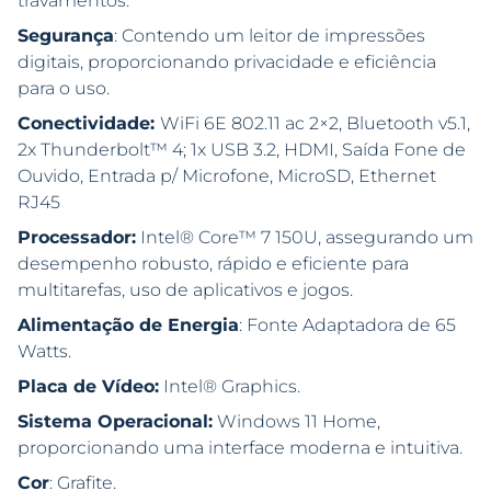
travamentos.
Segurança
: Contendo um leitor de impressões
digitais, proporcionando privacidade e eficiência
para o uso.
Conectividade:
WiFi 6E 802.11 ac 2×2, Bluetooth v5.1,
2x Thunderbolt™ 4; 1x USB 3.2, HDMI, Saída Fone de
Ouvido, Entrada p/ Microfone, MicroSD, Ethernet
RJ45
Processador:
Intel® Core™ 7 150U, assegurando um
desempenho robusto, rápido e eficiente para
multitarefas, uso de aplicativos e jogos.
Alimentação de Energia
: Fonte Adaptadora de 65
Watts.
Placa de Vídeo:
Intel® Graphics.
Sistema Operacional:
Windows 11 Home,
proporcionando uma interface moderna e intuitiva.
Cor
: Grafite.