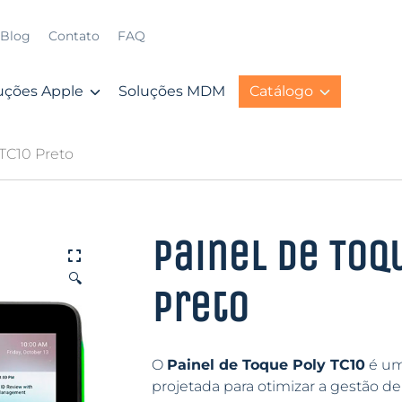
Blog
Contato
FAQ
uções Apple
Soluções MDM
Catálogo
 TC10 Preto
Painel de Toq
🔍
Preto
O
Painel de Toque Poly TC10
é uma
projetada para otimizar a gestão d