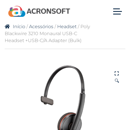
Início
/
Acessórios
/
Headset
/ Poly
Blackwire 3210 Monaural USB-C
Headset +USB-C/A Adapter (Bulk)
🔍