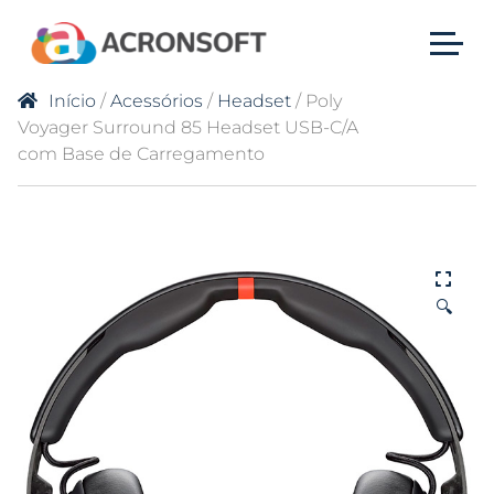
Início
/
Acessórios
/
Headset
/ Poly
Voyager Surround 85 Headset USB-C/A
com Base de Carregamento
🔍