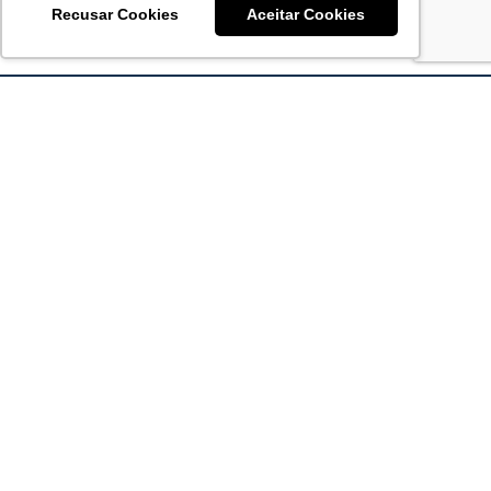
Recusar Cookies
Aceitar Cookies
Acronsoft Soluções em Software & Hardware é uma empresa
que já nasceu grande nos objetivos e na qualidade dos
produtos e serviços que oferece.
FALE CONOSCO
contato@acronsoft.com.br
Mon-Fri
(11) 4378-1112
Mon-Fri