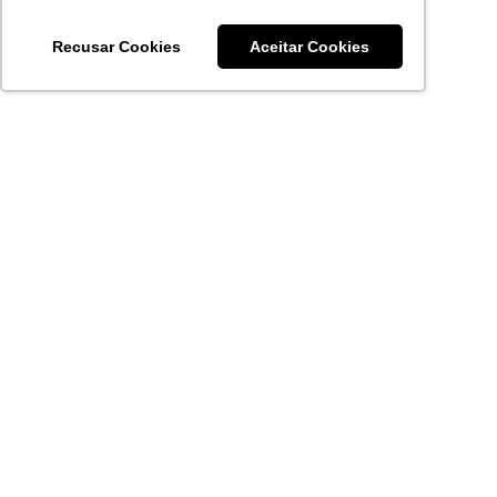
Recusar Cookies
Aceitar Cookies
Acronsoft Soluções em Software & Hardware é uma empresa
que já nasceu grande nos objetivos e na qualidade dos
produtos e serviços que oferece.
FALE CONOSCO
contato@acronsoft.com.br
Mon-Fri