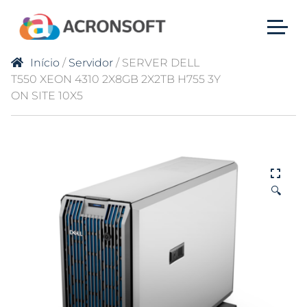
Início
/
Servidor
/ SERVER DELL
T550 XEON 4310 2X8GB 2X2TB H755 3Y
ON SITE 10X5
🔍