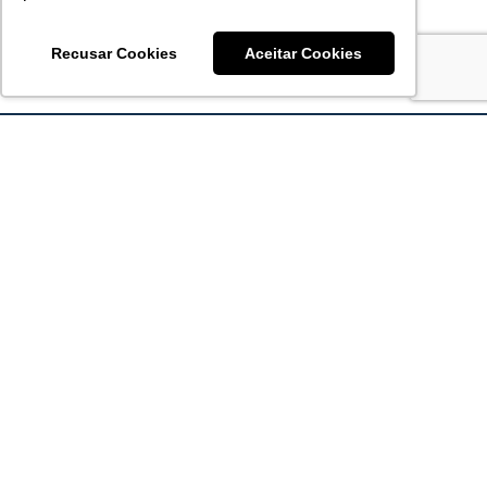
Recusar Cookies
Aceitar Cookies
Acronsoft Soluções em Software & Hardware é uma empresa
que já nasceu grande nos objetivos e na qualidade dos
produtos e serviços que oferece.
FALE CONOSCO
contato@acronsoft.com.br
Mon-Fri