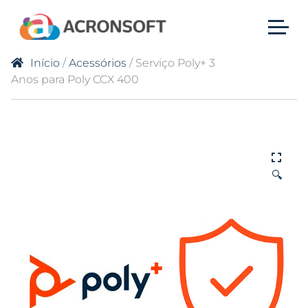
Início
/
Acessórios
/ Serviço Poly+ 3
Anos para Poly CCX 400
🔍