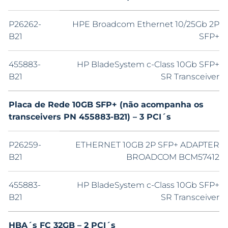
P26262-
HPE Broadcom Ethernet 10/25Gb 2P
B21
SFP+
455883-
HP BladeSystem c-Class 10Gb SFP+
B21
SR Transceiver
Placa de Rede 10GB SFP+ (não acompanha os
transceivers PN 455883-B21) – 3 PCI´s
P26259-
ETHERNET 10GB 2P SFP+ ADAPTER
B21
BROADCOM BCM57412
455883-
HP BladeSystem c-Class 10Gb SFP+
B21
SR Transceiver
HBA´s FC 32GB – 2 PCI´s