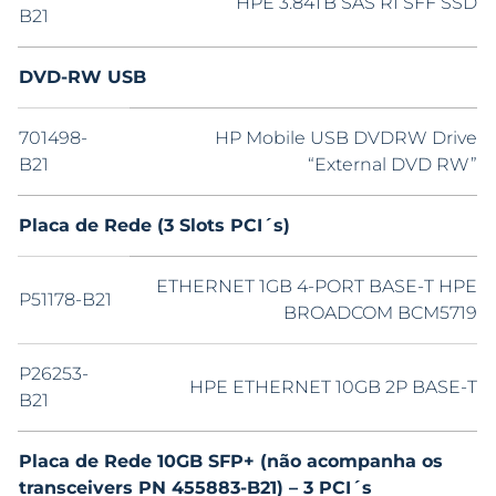
HPE 3.84TB SAS RI SFF SSD
B21
DVD-RW USB
701498-
HP Mobile USB DVDRW Drive
B21
“External DVD RW”
Placa de Rede (3 Slots PCI´s)
ETHERNET 1GB 4-PORT BASE-T HPE
P51178-B21
BROADCOM BCM5719
P26253-
HPE ETHERNET 10GB 2P BASE-T
B21
Placa de Rede 10GB SFP+ (não acompanha os
transceivers PN 455883-B21) – 3 PCI´s