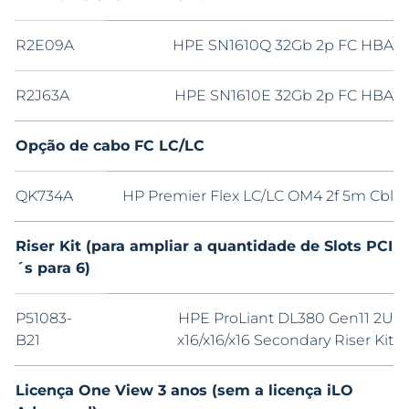
R2E09A
HPE SN1610Q 32Gb 2p FC HBA
R2J63A
HPE SN1610E 32Gb 2p FC HBA
Opção de cabo FC LC/LC
QK734A
HP Premier Flex LC/LC OM4 2f 5m Cbl
Riser Kit (para ampliar a quantidade de Slots PCI
´s para 6)
P51083-
HPE ProLiant DL380 Gen11 2U
B21
x16/x16/x16 Secondary Riser Kit
Licença One View 3 anos (sem a licença iLO