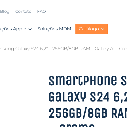
Blog
Contato
FAQ
uções Apple
Soluções MDM
Catálogo
sung Galaxy S24 6,2″ – 256GB/8GB RAM – Galaxy AI – C
Smartphone 
Galaxy S24 6,
256GB/8GB RAM