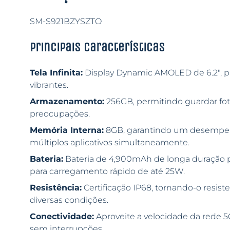
SM-S921BZYSZTO
Principais características
Tela Infinita:
Display Dynamic AMOLED de 6.2″, p
vibrantes.
Armazenamento:
256GB, permitindo guardar foto
preocupações.
Memória Interna:
8GB, garantindo um desempenh
múltiplos aplicativos simultaneamente.
Bateria:
Bateria de 4,900mAh de longa duração pa
para carregamento rápido de até 25W.
Resistência:
Certificação IP68, tornando-o resist
diversas condições.
Conectividade:
Aproveite a velocidade da rede 
sem interrupções.