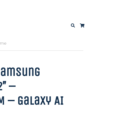
reme
Samsung
2″ –
 – Galaxy AI