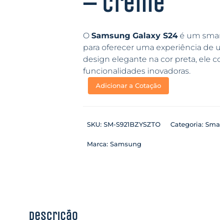
– Creme
O
Samsung Galaxy S24
é um smart
para oferecer uma experiência de 
design elegante na cor preta, ele
funcionalidades inovadoras.
Adicionar a Cotação
SKU:
SM-S921BZYSZTO
Categoria:
Sma
Marca:
Samsung
Descrição