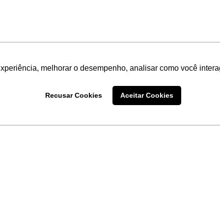
experiência, melhorar o desempenho, analisar como você intera
Recusar Cookies
Aceitar Cookies
LINKS
Home
Produtos
Sobre a
Software
New
 uma
Acronsoft
a
Serviços