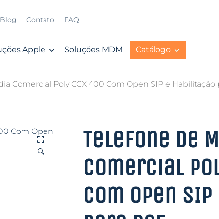
Blog
Contato
FAQ
uções Apple
Soluções MDM
Catálogo
ídia Comercial Poly CCX 400 Com Open SIP e Habilitação 
Telefone de M
🔍
Comercial Pol
Com Open SIP 