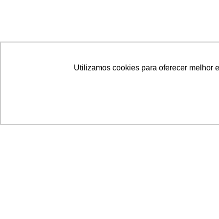
Utilizamos cookies para oferecer melhor 
Acronsoft Soluções em Software & Hardware é
empresa que já nasceu grande nos objetivos e n