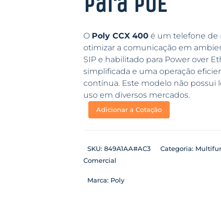
para PoE
O
Poly CCX 400
é um telefone de 
otimizar a comunicação em ambien
SIP e habilitado para Power over Et
simplificada e uma operação efici
contínua. Este modelo não possui lo
uso em diversos mercados.
Adicionar a Cotação
SKU:
849A1AA#AC3
Categoria:
Multifu
Comercial
Marca:
Poly