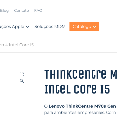
Blog
Contato
FAQ
uções Apple
Soluções MDM
Catálogo
 4 Intel Core I5
ThinkCentre M
🔍
Intel Core I5
O
Lenovo ThinkCentre M70s Gen
para ambientes empresariais. Com 