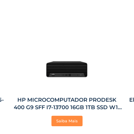
5-
HP MICROCOMPUTADOR PRODESK
E
400 G9 SFF I7-13700 16GB 1TB SSD W11
PRO
Saiba Mais