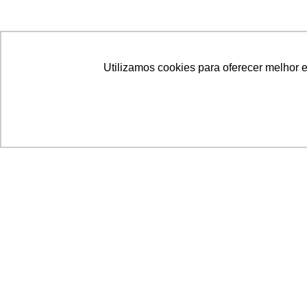
Utilizamos cookies para oferecer melhor 
Acronsoft Soluções em Software & Hardware é
empresa que já nasceu grande nos objetivos e n
qualidade dos produtos e serviços que oferece.