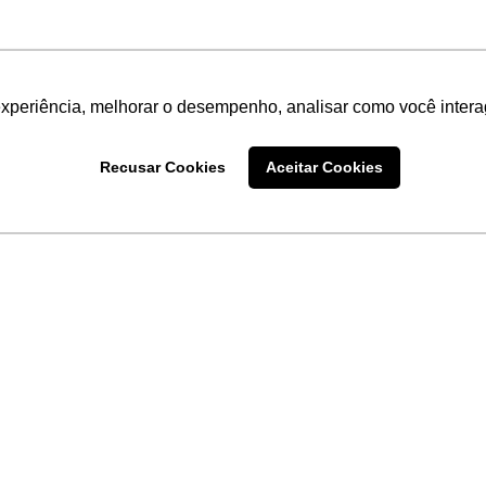
experiência, melhorar o desempenho, analisar como você intera
Recusar Cookies
Aceitar Cookies
LINKS
Home
Produtos
Sobre a
Software
New
 uma
Acronsoft
a
Serviços
Contato
Apple nos Negócios