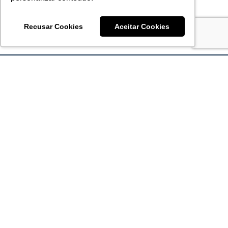
Recusar Cookies
Aceitar Cookies
Acronsoft Soluções em Software & Hardware é uma empresa
que já nasceu grande nos objetivos e na qualidade dos
produtos e serviços que oferece.
FALE CONOSCO
contato@acronsoft.com.br
Mon-Fri