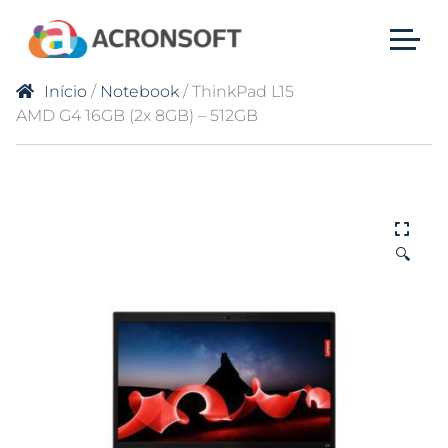
Início
/
Notebook
/ ThinkPad L15
AMD G4 16GB (2x 8GB) – 512GB
🔍